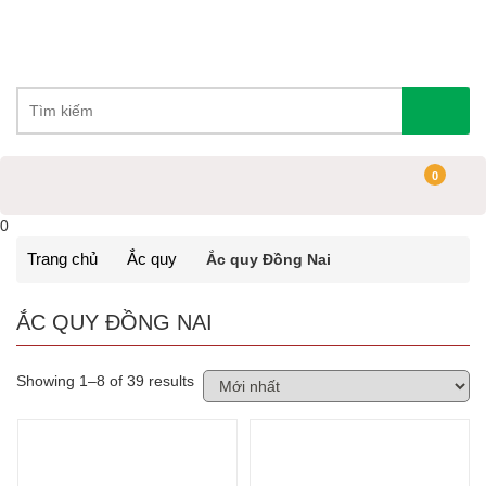
0
0
Trang chủ
Ắc quy
Ắc quy Đồng Nai
ẮC QUY ĐỒNG NAI
Showing 1–8 of 39 results