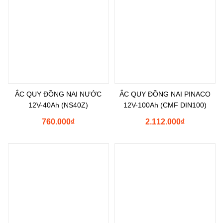
ẮC QUY ĐỒNG NAI NƯỚC
ẮC QUY ĐỒNG NAI PINACO
12V-40Ah (NS40Z)
12V-100Ah (CMF DIN100)
760.000
₫
2.112.000
₫
Shopee
Tìm Đường
Messenger
Zalo
Đến Công Ty
Gọi điện