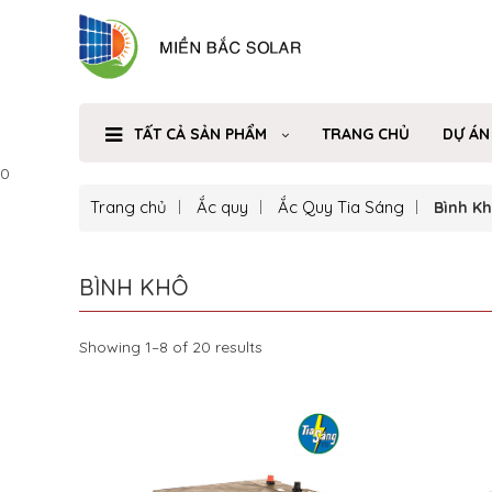
TẤT CẢ SẢN PHẨM
TRANG CHỦ
DỰ ÁN
0
Trang chủ
Ắc quy
Ắc Quy Tia Sáng
Bình K
BÌNH KHÔ
Showing 1–8 of 20 results