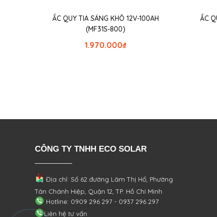
ẮC QUY TIA SÁNG KHÔ 12V-100AH
ẮC Q
(MF31S-800)
1.970.000
₫
CÔNG TY TNHH ECO SOLAR
Địa chỉ: Số 62 đường Lâm Thị Hố, Phường
Tân Chánh Hiệp, Quận 12, TP. Hồ Chí Minh
Hotline: 0909 296 297 - 0937 296 297
Liên hệ tư vấn