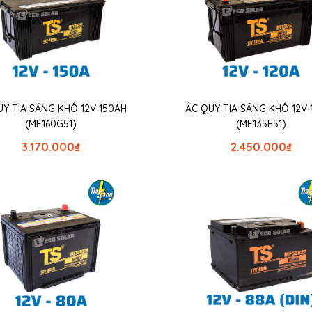
UY TIA SÁNG KHÔ 12V-150AH
ẮC QUY TIA SÁNG KHÔ 12V-
(MF160G51)
(MF135F51)
3.170.000
₫
2.450.000
₫