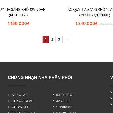
UY TIA SÁNG KHÔ 12V-90AH
ẮC QUY TIA SÁNG KHÔ 12V
(MF105D31)
(MF58827/DIN88L)
1.630.000
₫
1.840.000
₫
1.969.000
1
2
3
→
CHỨNG NHẬN NHÀ PHÂN PHỐI
V
>
> AE SOLAR
> INHENERGY
>
> JINKO SOLAR
> JA Solar
>
> GROWATT
> Canadian
> SOFAR SOLAR
> Powitt Solar