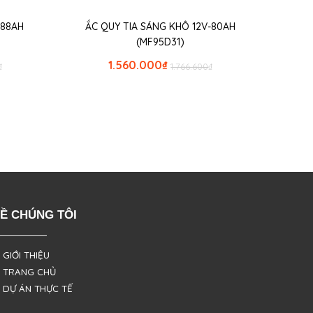
-88AH
ẮC QUY TIA SÁNG KHÔ 12V-80AH
(MF95D31)
1.560.000
₫
₫
1.766.600
₫
Ề CHÚNG TÔI
 GIỚI THIỆU
 TRANG CHỦ
 DỰ ÁN THỰC TẾ