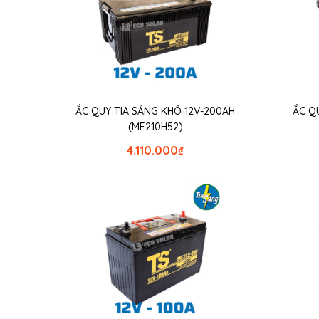
ẮC QUY TIA SÁNG KHÔ 12V-200AH
ẮC Q
(MF210H52)
4.110.000
₫