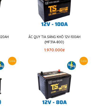
120AH
ẮC QUY TIA SÁNG KHÔ 12V-100AH
(MF31A-800)
1.970.000
₫
Sale
Sale