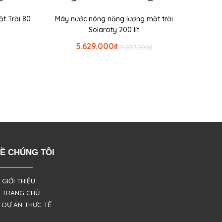
t Trời 80
Máy nước nóng năng lượng mặt trời
Solarcity 200 lít
5.629.000
₫
11.037.000
₫
Ề CHÚNG TÔI
 GIỚI THIỆU
 TRANG CHỦ
 DỰ ÁN THỰC TẾ