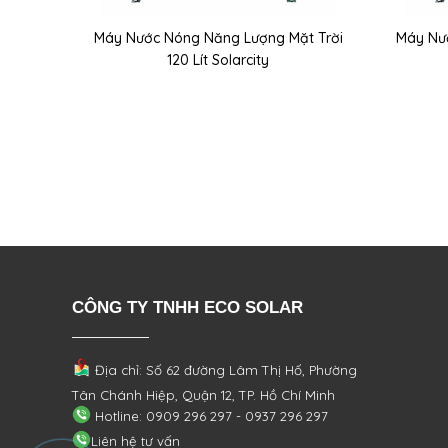
Máy Nước Nóng Năng Lượng Mặt Trời
Máy Nư
120 Lít Solarcity
CÔNG TY TNHH ECO SOLAR
Địa chỉ: Số 62 đường Lâm Thị Hố, Phường
Tân Chánh Hiệp, Quận 12, TP. Hồ Chí Minh
Hotline: 0909 296 297 - 0937 296 297
Liên hệ tư vấn