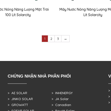
ớc Nóng Năng Lượng Mặt Trời
Máy Nước Nóng Năng Lượng Mặ
100 Lít Solarcity
Lít Solarcity
1
2
3
→
CHỨNG NHẬN NHÀ PHÂN PHỐI
V
>
> AE SOLAR
> INHENERGY
>
> JINKO SOLAR
> JA Solar
>
> GROWATT
> Canadian
> SOFAR SOLAR
> Powitt Solar