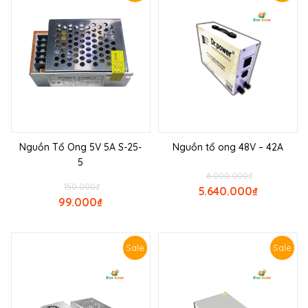
Nguồn Tổ Ong 5V 5A S-25-
Nguồn tổ ong 48V – 42A
5
6.000.000
₫
150.000
₫
5.640.000
₫
99.000
₫
Sale
Sale