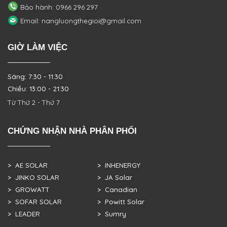
Bảo hành: 0966 296 297
Email: nangluongthegioi@gmail.com
GIỜ LÀM VIỆC
Sáng: 7:30 - 11:30
Chiều: 13:00 - 21:30
Từ Thứ 2 - Thứ 7
CHỨNG NHẬN NHÀ PHÂN PHỐI
> AE SOLAR
> INHENERGY
> JINKO SOLAR
> JA Solar
> GROWATT
> Canadian
> SOFAR SOLAR
> Powitt Solar
> LEADER
> Sumry