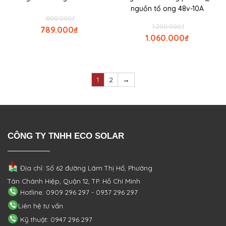
nguồn tổ ong 48v-10A
800.000
₫
1.200.000
₫
789.000
₫
1.060.000
₫
1
2
→
CÔNG TY TNHH ECO SOLAR
Địa chỉ: Số 62 đường Lâm Thị Hố, Phường
Tân Chánh Hiệp, Quận 12, TP. Hồ Chí Minh
Hotline: 0909 296 297 - 0937 296 297
Liên hệ tư vấn
Kỹ thuật: 0947 296 297