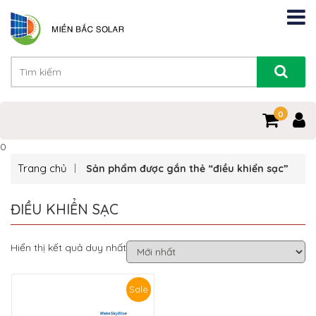
0
0
Trang chủ
Sản phẩm được gắn thẻ “điều khiển sạc”
ĐIỀU KHIỂN SẠC
Hiển thị kết quả duy nhất
Sale