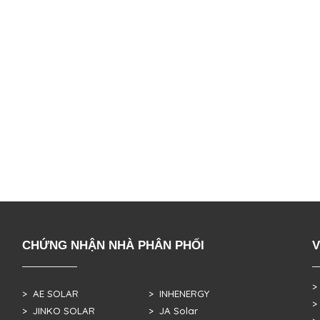
CHỨNG NHẬN NHÀ PHÂN PHỐI
V
>
> AE SOLAR
> INHENERGY
>
> JINKO SOLAR
> JA Solar