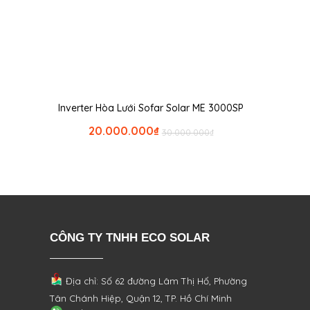
Inverter Hòa Lưới Sofar Solar ME 3000SP
20.000.000
₫
30.000.000
₫
CÔNG TY TNHH ECO SOLAR
Địa chỉ: Số 62 đường Lâm Thị Hố, Phường
Tân Chánh Hiệp, Quận 12, TP. Hồ Chí Minh