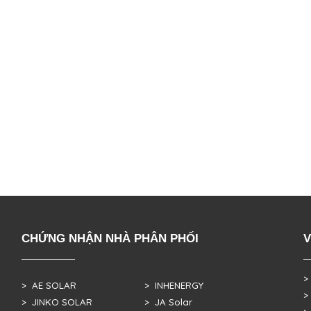
CHỨNG NHẬN NHÀ PHÂN PHỐI
V
>
> AE SOLAR
> INHENERGY
>
> JINKO SOLAR
> JA Solar