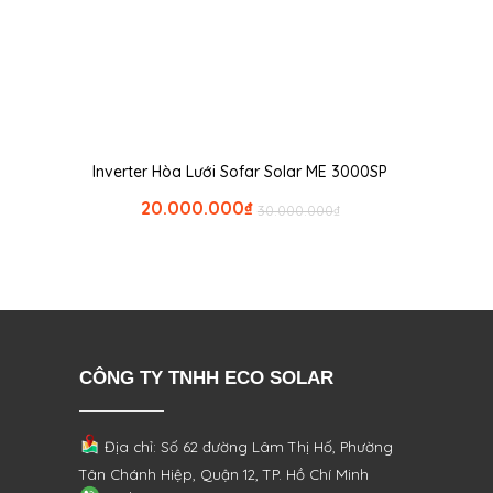
Inverter Hòa Lưới Sofar Solar ME 3000SP
20.000.000
₫
30.000.000
₫
CÔNG TY TNHH ECO SOLAR
Địa chỉ: Số 62 đường Lâm Thị Hố, Phường
Tân Chánh Hiệp, Quận 12, TP. Hồ Chí Minh