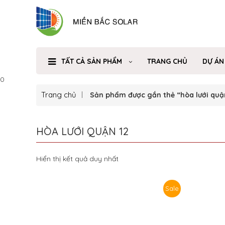
TẤT CẢ SẢN PHẨM
TRANG CHỦ
DỰ ÁN
0
Trang chủ
Sản phẩm được gắn thẻ “hòa lưới quậ
HÒA LƯỚI QUẬN 12
Hiển thị kết quả duy nhất
Sale