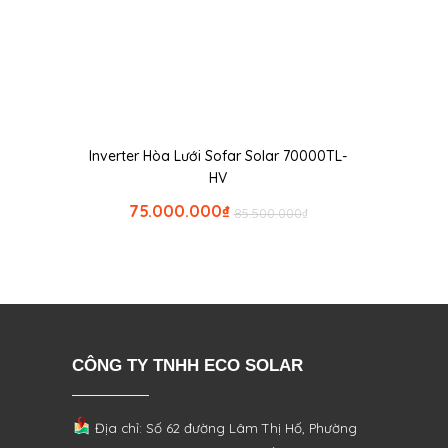
Inverter Hòa Lưới Sofar Solar 70000TL-
HV
75.000.000
₫
85.500.000
₫
CÔNG TY TNHH ECO SOLAR
Địa chỉ: Số 62 đường Lâm Thị Hố, Phường