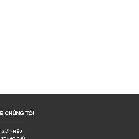
Ề CHÚNG TÔI
 GIỚI THIỆU
 TRANG CHỦ