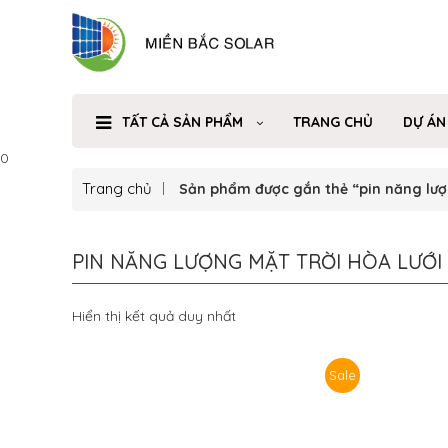
TẤT CẢ SẢN PHẨM
TRANG CHỦ
DỰ ÁN
0
Trang chủ
Sản phẩm được gắn thẻ “pin năng lượn
PIN NĂNG LƯỢNG MẶT TRỜI HÒA LƯỚI
Hiển thị kết quả duy nhất
Sale