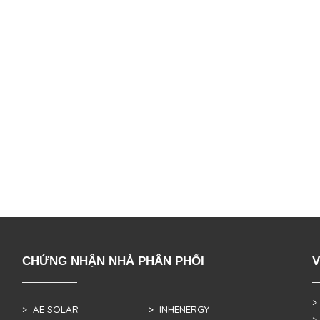
CHỨNG NHẬN NHÀ PHÂN PHỐI
V
>
> AE SOLAR
> INHENERGY
>