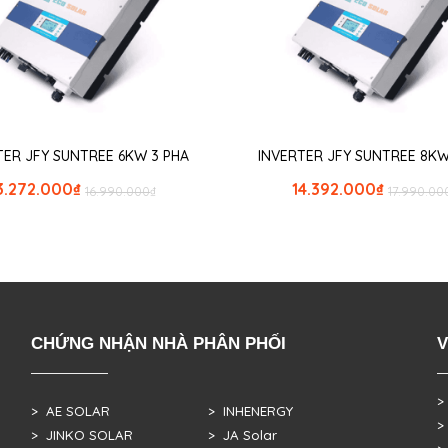
TER JFY SUNTREE 6KW 3 PHA
INVERTER JFY SUNTREE 8KW
3.272.000
₫
14.392.000
₫
16.990.000
₫
17.990.00
CHỨNG NHẬN NHÀ PHÂN PHỐI
V
>
> AE SOLAR
> INHENERGY
>
> JINKO SOLAR
> JA Solar