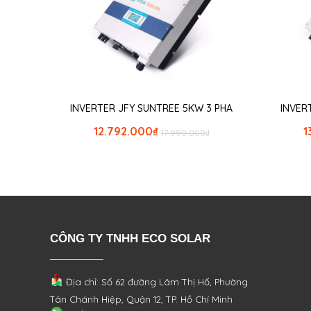
INVERTER JFY SUNTREE 5KW 3 PHA
INVER
12.792.000
₫
1
17.990.000
₫
CÔNG TY TNHH ECO SOLAR
Địa chỉ: Số 62 đường Lâm Thị Hố, Phường
Tân Chánh Hiệp, Quận 12, TP. Hồ Chí Minh