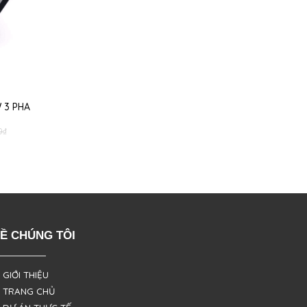
 3 PHA
0
₫
Ề CHÚNG TÔI
 GIỚI THIỆU
 TRANG CHỦ