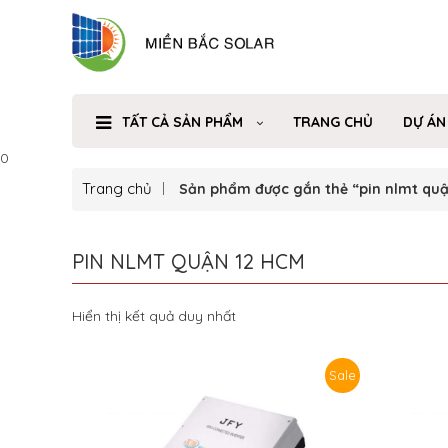
TẤT CẢ SẢN PHẨM
TRANG CHỦ
DỰ ÁN
0
Trang chủ
Sản phẩm được gắn thẻ “pin nlmt quậ
PIN NLMT QUẬN 12 HCM
Hiển thị kết quả duy nhất
Sale