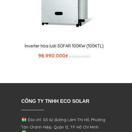
Inverter hòa lưới SOFAR 100KW (100KTL)
98.990.000
₫
99.550.000
₫
CÔNG TY TNHH ECO SOLAR
Địa chỉ: Số 62 đường Lâm Thị Hố, Phường
Tân Chánh Hiệp, Quận 12, TP. Hồ Chí Minh