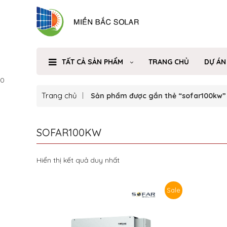
TẤT CẢ SẢN PHẨM
TRANG CHỦ
DỰ ÁN
0
Trang chủ
Sản phẩm được gắn thẻ “sofar100kw”
SOFAR100KW
Hiển thị kết quả duy nhất
Sale