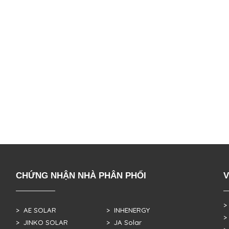
CHỨNG NHẬN NHÀ PHÂN PHỐI
V
>
> AE SOLAR
> INHENERGY
>
> JINKO SOLAR
> JA Solar