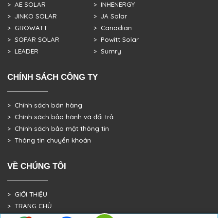
> AE SOLAR
> INHENERGY
> JINKO SOLAR
> JA Solar
> GROWATT
> Canadian
> SOFAR SOLAR
> Powitt Solar
> LEADER
> Sumry
CHÍNH SÁCH CÔNG TY
> Chính sách bán hàng
> Chính sách bảo hành và đổi trả
> Chính sách bảo mật thông tin
> Thông tin chuyển khoản
VỀ CHÚNG TÔI
> GIỚI THIỆU
> TRANG CHỦ
> DỰ ÁN THỰC TẾ