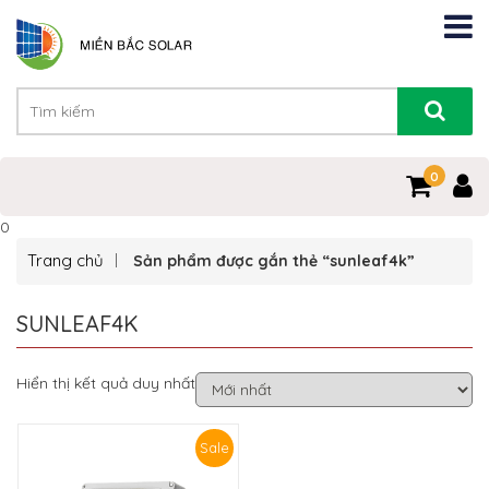
0
0
Trang chủ
Sản phẩm được gắn thẻ “sunleaf4k”
SUNLEAF4K
Hiển thị kết quả duy nhất
Sale