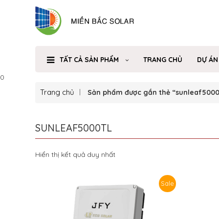
TẤT CẢ SẢN PHẨM
TRANG CHỦ
DỰ ÁN
0
Trang chủ
Sản phẩm được gắn thẻ “sunleaf5000
SUNLEAF5000TL
Hiển thị kết quả duy nhất
Sale