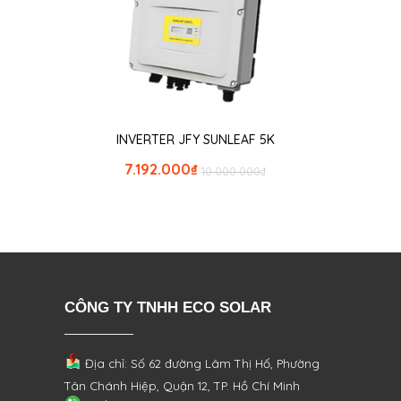
INVERTER JFY SUNLEAF 5K
7.192.000
₫
10.000.000
₫
CÔNG TY TNHH ECO SOLAR
Địa chỉ: Số 62 đường Lâm Thị Hố, Phường
Tân Chánh Hiệp, Quận 12, TP. Hồ Chí Minh