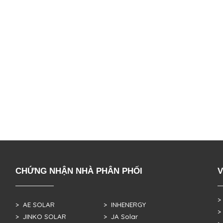
CHỨNG NHẬN NHÀ PHÂN PHỐI
V
>
> AE SOLAR
> INHENERGY
>
> JINKO SOLAR
> JA Solar