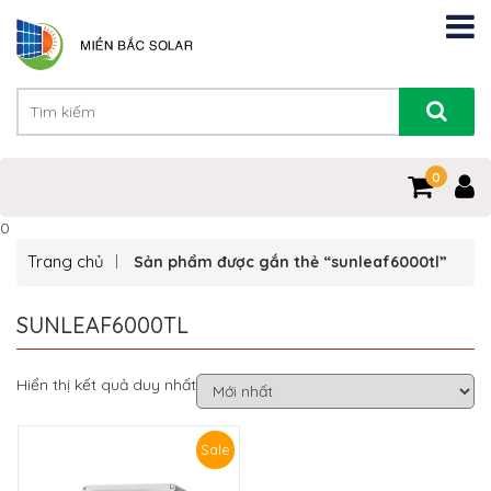
0
0
Trang chủ
Sản phẩm được gắn thẻ “sunleaf6000tl”
SUNLEAF6000TL
Hiển thị kết quả duy nhất
Sale