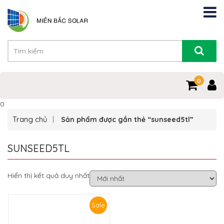
0
0
Trang chủ
Sản phẩm được gắn thẻ “sunseed5tl”
SUNSEED5TL
Hiển thị kết quả duy nhất
Sale