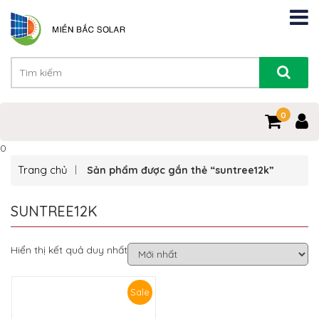
0
0
Trang chủ
Sản phẩm được gắn thẻ “suntree12k”
SUNTREE12K
Hiển thị kết quả duy nhất
Sale