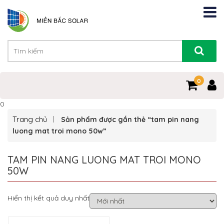
0
0
Trang chủ
Sản phẩm được gắn thẻ “tam pin nang
luong mat troi mono 50w”
TAM PIN NANG LUONG MAT TROI MONO
50W
Hiển thị kết quả duy nhất