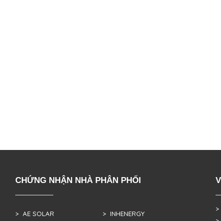
CHỨNG NHẬN NHÀ PHÂN PHỐI
V
>
> AE SOLAR
> INHENERGY
>