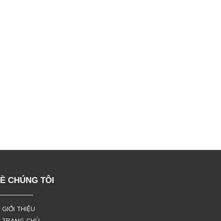
Ề CHÚNG TÔI
 GIỚI THIỆU
 TRANG CHỦ