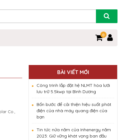
0
BÀI VIẾT MỚI
Công trình lắp đặt hệ NLMT hòa lưới
lưu trữ 5.5kwp tại Bình Dương
Bốn bước để cải thiện hiệu suất phát
điện của nhà máy quang điện của
lar Co.,
bạn
Tin tức nửa năm của Inhenergy năm
2023: Giữ vững khát vọng ban đầu