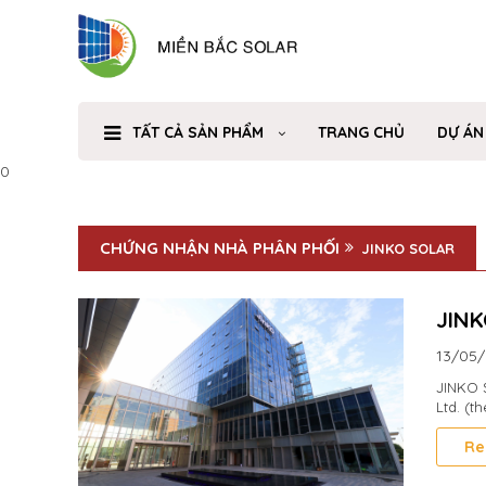
TẤT CẢ SẢN PHẨM
TRANG CHỦ
DỰ ÁN
0
CHỨNG NHẬN NHÀ PHÂN PHỐI
JINKO SOLAR
JINK
13/05
JINKO S
Ltd. (t
Re