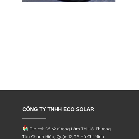
CÔNG TY TNHH ECO SOLAR
Địa chỉ: Số 62 đường Lâm Thị Hố, Phường
Tân Chánh Hiệp, Quận 12, TP. Hồ Chí Minh