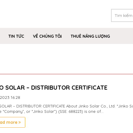
TIN TỨC
VỀ CHÚNG TÔI
THUÊ NĂNG LƯỢNG
O SOLAR – DISTRIBUTOR CERTIFICATE
/2023
16:28
OLAR – DISTRIBUTOR CERTIFICATE About Jinko Solar Co., Ltd. “Jinko So
he “Company”, or “Jinko Solar”) (SSE: 688223) is one of...
ad more