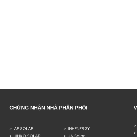
CHỨNG NHẬN NHÀ PHÂN PHỐI
V
>
> AE SOLAR
> INHENERGY
>
> JINKO SOLAR
> JA Solar