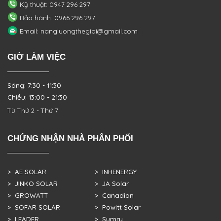
Kỹ thuật: 0947 296 297
Bảo hành: 0966 296 297
Email: nangluongthegioi@gmail.com
GIỜ LÀM VIỆC
Sáng: 7:30 - 11:30
Chiều: 13:00 - 21:30
Từ Thứ 2 - Thứ 7
CHỨNG NHẬN NHÀ PHÂN PHỐI
> AE SOLAR
> INHENERGY
> JINKO SOLAR
> JA Solar
> GROWATT
> Canadian
> SOFAR SOLAR
> Powitt Solar
> LEADER
> Sumry