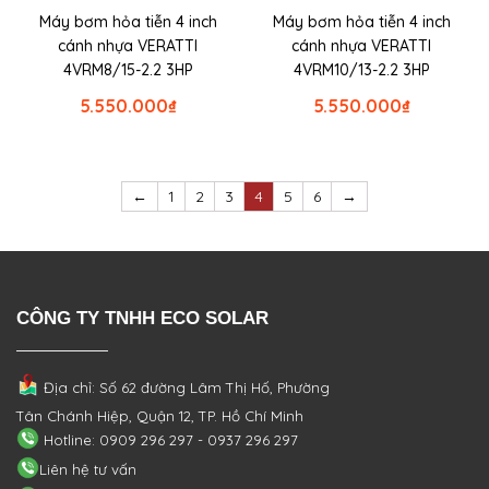
Máy bơm hỏa tiễn 4 inch
Máy bơm hỏa tiễn 4 inch
cánh nhựa VERATTI
cánh nhựa VERATTI
4VRM8/15-2.2 3HP
4VRM10/13-2.2 3HP
5.550.000
₫
5.550.000
₫
←
1
2
3
4
5
6
→
CÔNG TY TNHH ECO SOLAR
Địa chỉ: Số 62 đường Lâm Thị Hố, Phường
Tân Chánh Hiệp, Quận 12, TP. Hồ Chí Minh
Hotline: 0909 296 297 - 0937 296 297
Liên hệ tư vấn