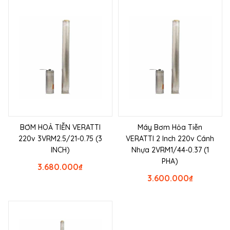
BƠM HOẢ TIỄN VERATTI
Máy Bơm Hỏa Tiễn
220v 3VRM2.5/21-0.75 (3
VERATTI 2 Inch 220v Cánh
INCH)
Nhựa 2VRM1/44-0.37 (1
PHA)
3.680.000
₫
3.600.000
₫