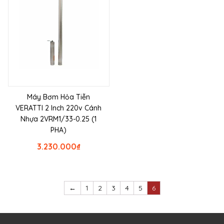
Máy Bơm Hỏa Tiễn
VERATTI 2 Inch 220v Cánh
Nhựa 2VRM1/33-0.25 (1
PHA)
3.230.000
₫
←
1
2
3
4
5
6