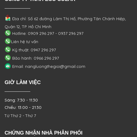
Địa chỉ: Số 62 đường Lâm Thị Hố, Phường
Tân Chánh Hiệp,
Quận 12, TP. Hồ Chí Minh
Hotline: 0909 296 297 - 0937 296 297
Liên hệ tư vấn
Kỹ thuật: 0947 296 297
Bảo hành: 0966 296 297
Email: nangluongthegioi@gmail.com
GIỜ LÀM VIỆC
Sáng: 7:30 - 11:30
Chiều: 13:00 - 21:30
Từ Thứ 2 - Thứ 7
CHỨNG NHẬN NHÀ PHÂN PHỐI