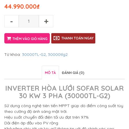
44.990.000
₫
-
+
THANH TOÁN NGAY
THÊM VÀO GIỎ HÀNG
Từ khóa:
30000TL-G2
,
30000tlg2
MÔ TẢ
ĐÁNH GIÁ (0)
INVERTER HÒA LƯỚI SOFAR SOLAR
30 KW 3 PHA (30000TL-G2)
Sử dụng công nghệ tiên tiến MPPT giúp dò điểm công suất tùy
theo cường độ ánh sáng mặt trời.
Hiệu suất chuyển đổi điện tối ưu đạt trên 97%
Dải điện áp đầu vào PV rộng
Khả năng chịu tải và lưu giữ thông tin với độ chính xác cao.