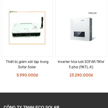
Thiết bị giám sát tập trung
Inverter hòa lưới SOFAR 11KW
Sofar Solar
3 pha (11KTL-X)
5.990.000
₫
23.290.000
₫
CÔNG TY TNHH ECO SOLAR