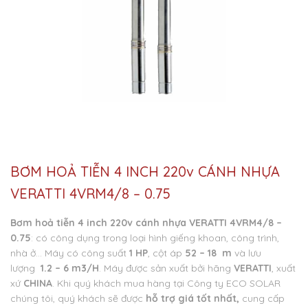
BƠM HOẢ TIỄN 4 INCH 220v CÁNH NHỰA
VERATTI 4VRM4/8 – 0.75
Bơm hoả tiễn 4 inch 220v cánh nhựa VERATTI 4VRM4/8 –
0.75
: có công dụng trong loại hình giếng khoan, công trình,
nhà ở… Máy có công suất
1 HP
, cột áp
52 – 18 m
và lưu
lượng
1.2 – 6 m3/H
. Máy được sản xuất bởi hãng
VERATTI
, xuất
xứ
CHINA
. Khi quý khách mua hàng tại Công ty ECO SOLAR
chúng tôi, quý khách sẽ được
hỗ trợ giá tốt nhất
,
cung cấp