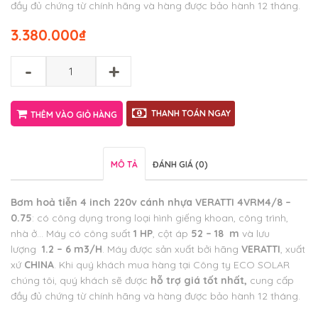
đầy đủ chứng từ chính hãng và hàng được bảo hành 12 tháng.
3.380.000
₫
-
+
THANH TOÁN NGAY
THÊM VÀO GIỎ HÀNG
MÔ TẢ
ĐÁNH GIÁ (0)
Bơm hoả tiễn 4 inch 220v cánh nhựa VERATTI 4VRM4/8 –
0.75
: có công dụng trong loại hình giếng khoan, công trình,
nhà ở… Máy có công suất
1 HP
, cột áp
52 – 18 m
và lưu
lượng
1.2 – 6 m3/H
. Máy được sản xuất bởi hãng
VERATTI
, xuất
xứ
CHINA
. Khi quý khách mua hàng tại Công ty ECO SOLAR
chúng tôi, quý khách sẽ được
hỗ trợ giá tốt nhất
,
cung cấp
đầy đủ chứng từ chính hãng và hàng được bảo hành 12 tháng.