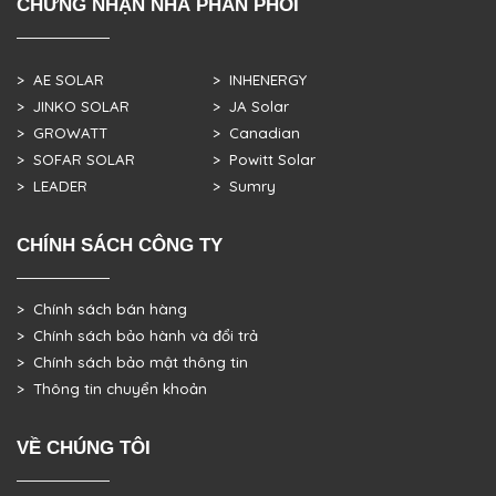
CHỨNG NHẬN NHÀ PHÂN PHỐI
> AE SOLAR
> INHENERGY
> JINKO SOLAR
> JA Solar
> GROWATT
> Canadian
> SOFAR SOLAR
> Powitt Solar
> LEADER
> Sumry
CHÍNH SÁCH CÔNG TY
> Chính sách bán hàng
> Chính sách bảo hành và đổi trả
> Chính sách bảo mật thông tin
> Thông tin chuyển khoản
VỀ CHÚNG TÔI