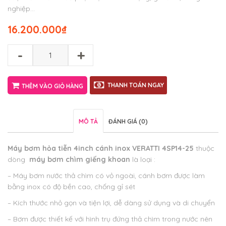
nghiệp…
16.200.000
₫
-
+
THANH TOÁN NGAY
THÊM VÀO GIỎ HÀNG
MÔ TẢ
ĐÁNH GIÁ (0)
Máy bơm hỏa tiễn 4inch cánh inox VERATTI 4SP14-25
thuộc
dòng
máy bơm chìm giếng khoan
là loại :
– Máy bơm nước thả chìm có vỏ ngoài, cánh bơm được làm
bằng inox có độ bền cao, chống gỉ sét
– Kích thước nhỏ gọn và tiện lợi, dễ dàng sử dụng và di chuyển
– Bơm được thiết kế với hình trụ đứng thả chìm trong nước nên