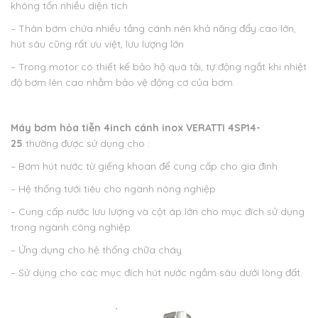
không tốn nhiều diện tích
– Thân bơm chứa nhiều tầng cánh nên khả năng đẩy cao lớn,
hút sâu cũng rất ưu việt, lưu lượng lớn
– Trong motor có thiết kế bảo hộ quá tải, tự động ngắt khi nhiệt
độ bơm lên cao nhằm bảo vệ động cơ của bơm.
Máy bơm hỏa tiễn 4inch cánh inox VERATTI 4SP14-
25
thường được sử dụng cho :
– Bơm hút nước từ giếng khoan để cung cấp cho gia đình
– Hệ thống tưới tiêu cho ngành nông nghiệp
– Cung cấp nước lưu lượng và cột áp lớn cho mục đích sử dụng
trong ngành công nghiệp
– Ứng dụng cho hệ thống chữa cháy
– Sử dụng cho các mục đích hút nước ngầm sâu dưới lòng đất.