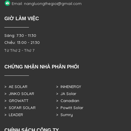
Email: nangluongthegioi@gmail.com
GIỜ LÀM VIỆC
Sáng: 7:30 - 11:30
Chiều: 13:00 - 21:30
Từ Thứ 2 - Thứ 7
CHỨNG NHẬN NHÀ PHÂN PHỐI
> AE SOLAR
> INHENERGY
> JINKO SOLAR
> JA Solar
> GROWATT
> Canadian
> SOFAR SOLAR
> Powitt Solar
> LEADER
> Sumry
CHÍNH SÁCH CÔNG TY