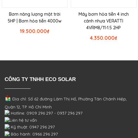
Bơm năng lượng mặt trời
Máy bơm hỏa tiễn 4 inch
5HP | Bơm hỏa tiễn 4000w
cánh nhựa VERATTI
4VRM8/11-1.5 2HP
19.500.000
₫
4.350.000
₫
CÔNG TY TNHH ECO SOLAR
Địa chỉ: Số 62 đường Lâm Thị Hố, Phường
Tân Chánh Hiệp,
Quận 12, TP. Hồ Chí Minh
Hotline: 0909 296 297 - 0937 296 297
Liên hệ tư vấn
Kỹ thuật: 0947 296 297
Bảo hành: 0966 296 297