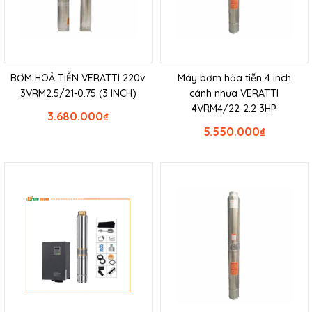
BƠM HOẢ TIỄN VERATTI 220v
Máy bơm hỏa tiễn 4 inch
3VRM2.5/21-0.75 (3 INCH)
cánh nhựa VERATTI
4VRM4/22-2.2 3HP
3.680.000
₫
5.550.000
₫