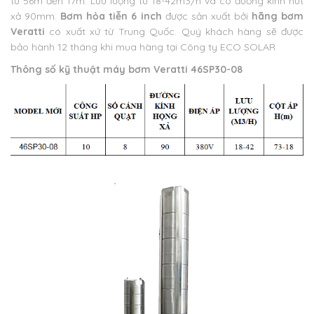
từ 56m đến 17m. Lưu lượng từ 18-42m3/h và có đường kính hút
xả 90mm.
Bơm hỏa tiễn 6 inch
được sản xuất bởi
hãng bơm
Veratti
có xuất xứ từ Trung Quốc. Quý khách hàng sẽ được
bảo hành 12 tháng khi mua hàng tại Công ty ECO SOLAR
Thông số kỹ thuật máy bơm Veratti 46SP30-08