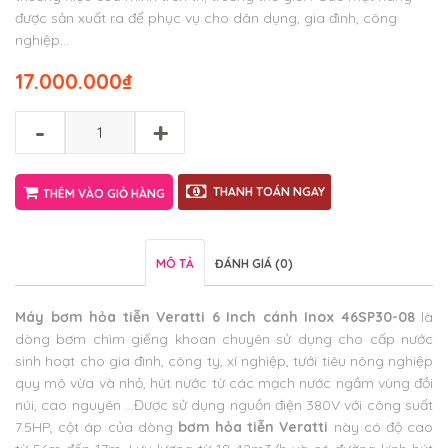
được sản xuất ra để phục vụ cho dân dụng, gia đình, công
nghiệp…
17.000.000
₫
-
+
THANH TOÁN NGAY
THÊM VÀO GIỎ HÀNG
MÔ TẢ
ĐÁNH GIÁ (0)
Máy
bơm hỏa tiễn Veratti 6 Inch cánh Inox 46SP30-08
là
dòng bơm chìm giếng khoan chuyên sử dụng cho cấp nước
sinh hoạt cho gia đình, công ty, xí nghiệp, tưới tiêu nông nghiệp
quy mô vừa và nhỏ, hút nước từ các mạch nước ngầm vùng đồi
núi, cao nguyên …Được sử dụng nguồn điện 380V với công suất
7.5HP, cột áp của dòng
bơm hỏa tiễn Veratti
này có độ cao