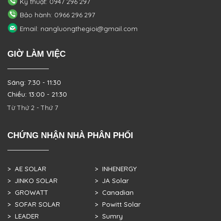
Kỹ thuật: 0947 296 297
Bảo hành: 0966 296 297
Email: nangluongthegioi@gmail.com
GIỜ LÀM VIỆC
Sáng: 7:30 - 11:30
Chiều: 13:00 - 21:30
Từ Thứ 2 - Thứ 7
CHỨNG NHẬN NHÀ PHÂN PHỐI
> AE SOLAR
> INHENERGY
> JINKO SOLAR
> JA Solar
> GROWATT
> Canadian
> SOFAR SOLAR
> Powitt Solar
> LEADER
> Sumry