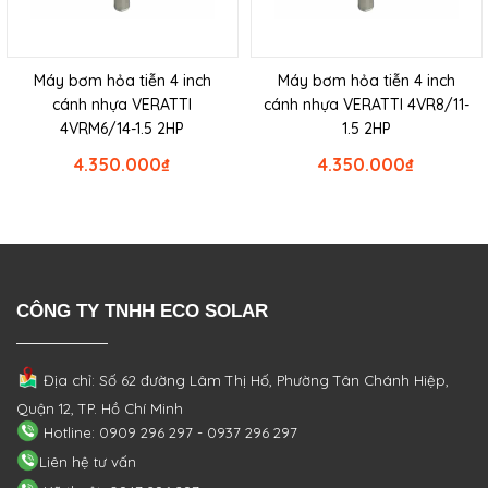
Máy bơm hỏa tiễn 4 inch
Máy bơm hỏa tiễn 4 inch
cánh nhựa VERATTI
cánh nhựa VERATTI 4VR8/11-
4VRM6/14-1.5 2HP
1.5 2HP
4.350.000
₫
4.350.000
₫
CÔNG TY TNHH ECO SOLAR
Địa chỉ: Số 62 đường Lâm Thị Hố, Phường
Tân Chánh Hiệp,
Quận 12, TP. Hồ Chí Minh
Hotline: 0909 296 297 - 0937 296 297
Liên hệ tư vấn