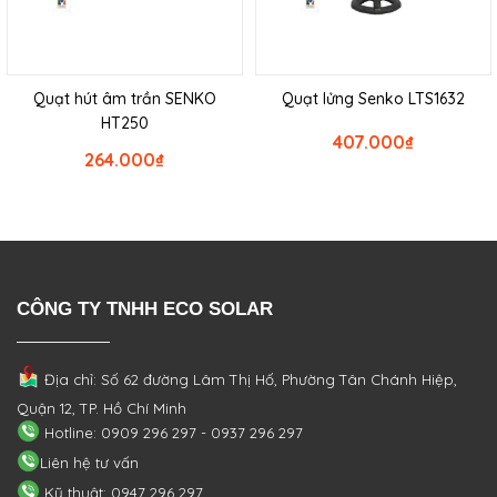
Quạt hút âm trần SENKO
Quạt lửng Senko LTS1632
HT250
407.000
₫
264.000
₫
CÔNG TY TNHH ECO SOLAR
Địa chỉ: Số 62 đường Lâm Thị Hố, Phường
Tân Chánh Hiệp,
Quận 12, TP. Hồ Chí Minh
Hotline: 0909 296 297 - 0937 296 297
Liên hệ tư vấn
Kỹ thuật: 0947 296 297