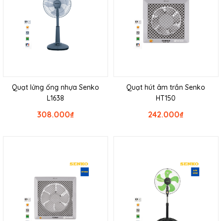
Quạt lửng ống nhựa Senko
Quạt hút âm trần Senko
L1638
HT150
308.000
₫
242.000
₫