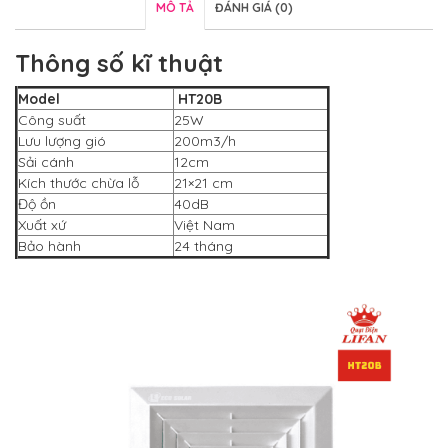
MÔ TẢ
ĐÁNH GIÁ (0)
Thông số kĩ thuật
Model
HT20B
Công suất
25W
Lưu lượng gió
200m3/h
Sải cánh
12cm
Kích thước chừa lỗ
21×21 cm
Độ ồn
40dB
Xuất xứ
Việt Nam
Bảo hành
24 tháng