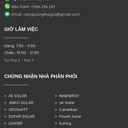
Bảo hành: 0966 296 297
Email: nangluongthegioi@gmail.com
GIỜ LÀM VIỆC
Sáng: 7:30 - 11:30
Chiều: 13:00 - 21:30
Từ Thứ 2 - Thứ 7
CHỨNG NHẬN NHÀ PHÂN PHỐI
> AE SOLAR
> INHENERGY
> JINKO SOLAR
> JA Solar
> GROWATT
> Canadian
> SOFAR SOLAR
> Powitt Solar
> LEADER
> Sumry