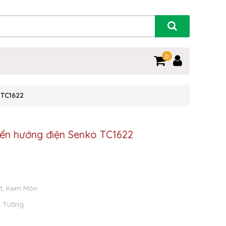
0
 TC1622
yển hướng điện Senko TC1622
t, Kem Môn
o Tường