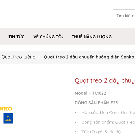
TIN TỨC
VỀ CHÚNG TÔI
THUÊ NĂNG LƯỢNG
Quạt treo tường
Quạt treo 2 dây chuyển hướng điện Senko
Quạt treo 2 dây chu
Model – TC1622
DÒNG SẢN PHẨM F23
• Màu sắc: Đen Cam, Đen Ké
• Dòng sản phẩm: Quạt Tre
• Tốc độ gió: 3 tốc độ