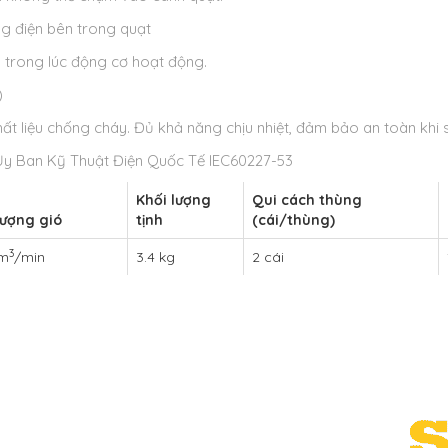
 điện bên trong quạt
 trong lúc động cơ hoạt động.
)
t liệu chống cháy. Đủ khả năng chịu nhiệt, đảm bảo an toàn khi 
 Ủy Ban Kỹ Thuật Điện Quốc Tế IEC60227-53
Khối lượng
Qui cách thùng
lượng gió
tịnh
(cái/thùng)
3
 m
/min
3.4 kg
2 cái