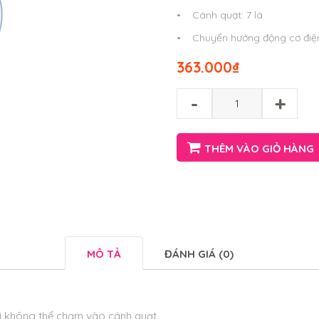
• Cánh quạt: 7 lá
• Chuyển hướng động cơ điệ
363.000
₫
-
+
THÊM VÀO GIỎ HÀNG
MÔ TẢ
ĐÁNH GIÁ (0)
i không thể chạm vào cánh quạt.