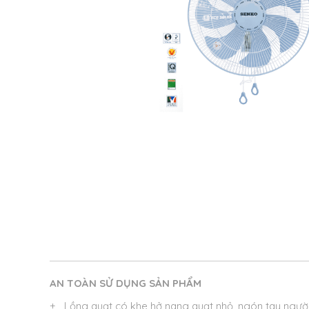
AN TOÀN SỬ DỤNG SẢN PHẨM
+ Lồng quạt có khe hở nang quạt nhỏ, ngón tay ngườ