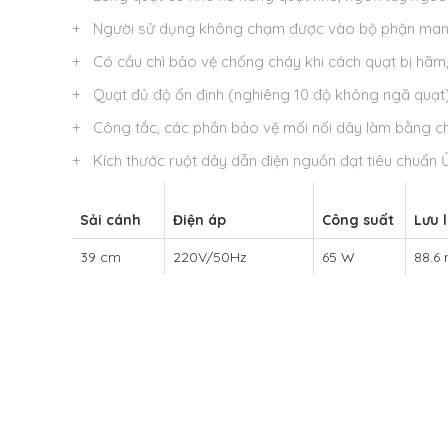
+ Người sử dụng không chạm được vào bộ phận mang
+ Có cầu chì bảo vệ chống cháy khi cách quạt bị hãm,
+ Quạt đủ độ ổn định (nghiêng 10 độ không ngã quạt
+ Công tắc, các phần bảo vệ mối nối dây làm bằng chấ
+ Kích thước ruột dây dẫn điện nguồn đạt tiêu chuẩn
Sải cánh
Điện áp
Công suất
Lưu 
39 cm
220V/50Hz
65 W
88.6