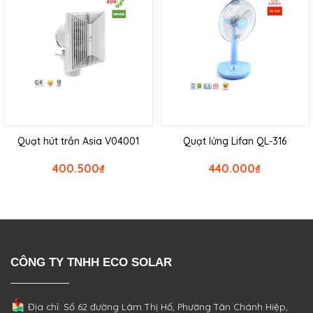
Quạt hút trần Asia V04001
Quạt lửng Lifan QL-316
400.500
₫
440.000
₫
CÔNG TY TNHH ECO SOLAR
Địa chỉ: Số 62 đường Lâm Thị Hố, Phường
Tân Chánh Hiệp,