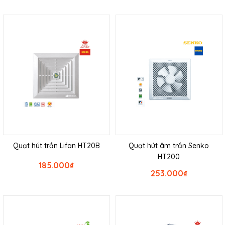
Quạt hút trần Lifan HT20B
Quạt hút âm trần Senko
HT200
185.000
₫
253.000
₫