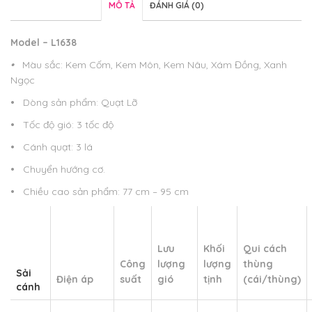
MÔ TẢ
ĐÁNH GIÁ (0)
Model – L1638
•
Màu sắc: Kem Cốm, Kem Môn, Kem Nâu, Xám Đồng, Xanh
Ngọc
•
Dòng sản phẩm: Quạt Lỡ
•
Tốc độ gió: 3 tốc độ
•
Cánh quạt: 3 lá
•
Chuyển hướng cơ.
•
Chiều cao sản phẩm: 77 cm – 95 cm
Lưu
Khối
Qui cách
Công
lượng
lượng
thùng
Sải
Điện áp
suất
gió
tịnh
(cái/thùng)
cánh