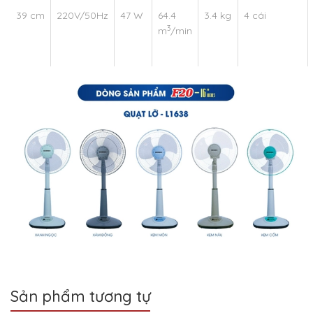
39 cm
220V/50Hz
47 W
64.4
3.4 kg
4 cái
3
m
/min
Sản phẩm tương tự