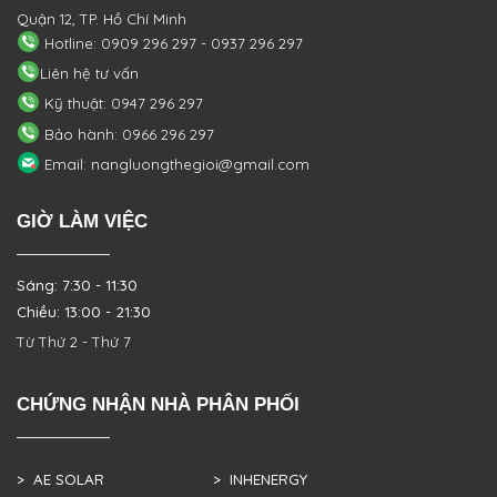
Quận 12, TP. Hồ Chí Minh
Hotline: 0909 296 297 - 0937 296 297
Liên hệ tư vấn
Kỹ thuật: 0947 296 297
Bảo hành: 0966 296 297
Email: nangluongthegioi@gmail.com
GIỜ LÀM VIỆC
Sáng: 7:30 - 11:30
Chiều: 13:00 - 21:30
Từ Thứ 2 - Thứ 7
CHỨNG NHẬN NHÀ PHÂN PHỐI
> AE SOLAR
> INHENERGY